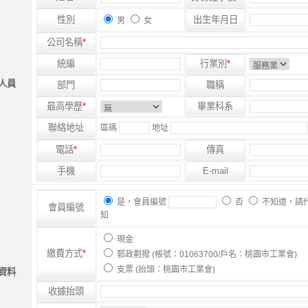
性別
出生年月日
男
女
公司名稱
*
統編
行業別
*
人員
部門
職稱
最高學歷
*
畢業科系
聯絡地址
區碼
地址
電話
*
傳真
手機
E-mail
是，會員編號
否
不知道，請
會員編號
知
現金
繳費方式
*
郵政劃撥 (帳號：01063700/戶名：桃園市工業會)
支票 (抬頭：桃園市工業會)
資料
收據抬頭