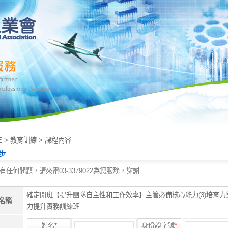
E
>
教育訓練
>
課程內容
步
有任何問題，請來電03-3379022為您服務，謝謝
確定開班【提升團隊自主性和工作效率】主管必備核心能力(3)培育力
名稱
力提升實務訓練班
姓名
*
身份證字號
*