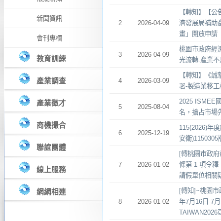
【轉知】【公告
新聞資訊
2
2026-04-09
濟發展局補助
畫」開放申請
會刊專欄
桃園市政府經濟
3
2026-04-09
教育訓練
光流轉.產業不
【轉知】《誠摯邀
產業調查
4
2026-03-09
署-製造業移工
2025 ISM
產業徵才
5
2025-08-04
名，搶占市場
商機撮合
115(2026
6
2025-12-19
安衛)1150305
聯誼團體
[轉桃園市政府
7
2026-01-02
條第 1 項令
線上服務
請假單位相關
[轉知]~桃園
網網相連
8
2026-01-02
年7月16日-7月1
TAIWAN20