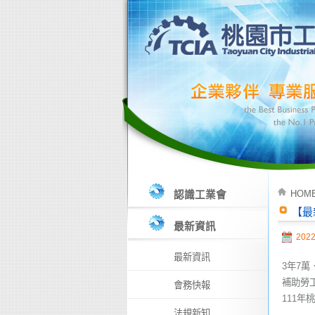
HOM
認識工業會
【最
最新資訊
2022
最新資訊
3年7萬
補助勞工
會務快報
111
法規新知